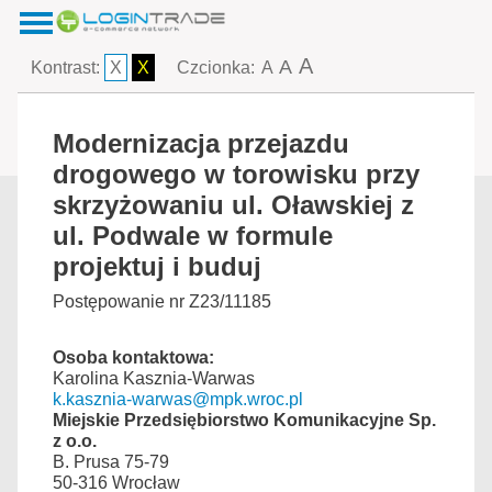
A
A
Kontrast:
X
X
Czcionka:
A
Modernizacja przejazdu
drogowego w torowisku przy
skrzyżowaniu ul. Oławskiej z
ul. Podwale w formule
projektuj i buduj
Postępowanie nr Z23/11185
Osoba kontaktowa:
Karolina Kasznia-Warwas
k.kasznia-warwas@mpk.wroc.pl
Miejskie Przedsiębiorstwo Komunikacyjne Sp.
z o.o.
B. Prusa 75-79
50-316 Wrocław