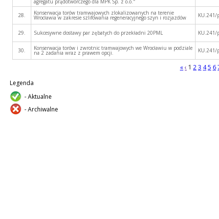
agregatu prądotwórczego dla MPK Sp. z o.o."
Konserwacja torów tramwajowych zlokalizowanych na terenie
28.
KU.241/
Wrocławia w zakresie szlifowania regeneracyjnego szyn i rozjazdów
29.
Sukcesywne dostawy par zębatych do przekładni 20PML
KU.241/
Konserwacja torów i zwrotnic tramwajowych we Wrocławiu w podziale
30.
KU.241/
na 2 zadania wraz z prawem opcji.
«
‹
1
2
3
4
5
6
Legenda
- Aktualne
- Archiwalne