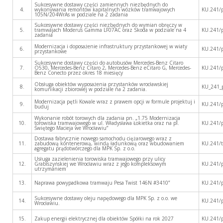
Sukcesywne dostawy części zamiennych niezbędnych do
4.
wykonywania remontów kapitalnych wózków tramwajowych
KU.241/
105N/204WrAs w podziale na 2 zadania
Sukcesywne dostawy części niezbędnych do wymian obręczy w
5.
tramwajach Moderus Gamma LF07AC oraz Skoda w podziale na 4
KU.241/
zadania
Modernizacja i doposażenie infrastruktury przystankowej w wiaty
6.
KU.241/
przystankowe
Sukcesywne dostawy części do autobusów Mercedes-Benz Citaro
7.
O530, Mercedes-Benz Citaro 2, Mercedes-Benz eCitaro G, Mercedes-
KU.241/
Benz Conecto przez okres 18 miesięcy
Obsługa obiektów wyposażenia przystanków wrocławskiej
8.
KU_241_
komunikacji zbiorowej w podziale na 2 zadania.
Modernizacja pętli Kowale wraz z prawem opcji w formule projektuj i
9.
KU.241/
buduj
Wykonanie robót torowych dla zadania pn. „1.75 Modernizacja
10.
torowiska tramwajowego w ul. Władysława Łokietka oraz na pl.
KU.241/
Świętego Macieja we Wrocławiu”
Dostawa fabrycznie nowego samochodu ciężarowego wraz z
11.
zabudową kontenerową, windą ładunkową oraz wbudowaniem
KU.241/
agregatu prądotwórczego dla MPK Sp. z o.o.
Usługa zazielenienia torowiska tramwajowego przy ulicy
12.
Grabiszyńskiej we Wrocławiu wraz z jego kompleksowym
KU.241/
utrzymaniem
13.
Naprawa powypadkowa tramwaju Pesa Twist 146N #3410”
KU.241/
Sukcesywne dostawy oleju napędowego dla MPK Sp. z o.o. we
14.
KU.241/
Wrocławiu.
15.
Zakup energii elektrycznej dla obiektów Spółki na rok 2027
KU.241/