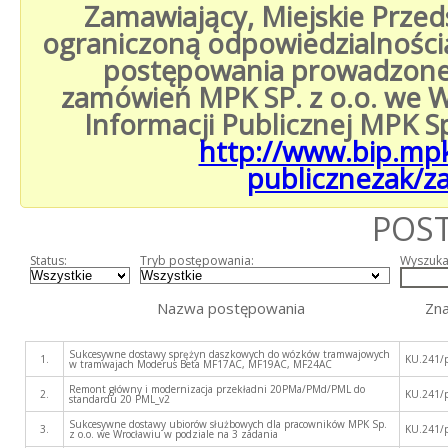
Zamawiający, Miejskie Przed
ograniczoną odpowiedzialnością
postępowania prowadzone 
zamówień MPK SP. z o.o. we W
Informacji Publicznej MPK S
http://www.bip.mp
publicznezak/z
POS
Status:
Tryb postępowania:
Wyszuka
Nazwa postępowania
Zn
Sukcesywne dostawy sprężyn daszkowych do wózków tramwajowych
1.
KU.241/
w tramwajach Moderus Beta MF17AC, MF19AC, MF24AC
Remont główny i modernizacja przekładni 20PMa/PMd/PML do
2.
KU.241/
standardu 20 PML_v2
Sukcesywne dostawy ubiorów służbowych dla pracowników MPK Sp.
3.
KU.241/
z o.o. we Wrocławiu w podziale na 3 zadania