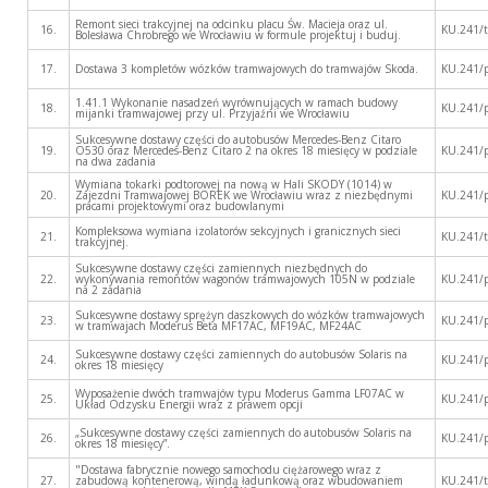
Remont sieci trakcyjnej na odcinku placu Św. Macieja oraz ul.
16.
KU.241/
Bolesława Chrobrego we Wrocławiu w formule projektuj i buduj.
17.
Dostawa 3 kompletów wózków tramwajowych do tramwajów Skoda.
KU.241/
1.41.1 Wykonanie nasadzeń wyrównujących w ramach budowy
18.
KU.241/
mijanki tramwajowej przy ul. Przyjaźni we Wrocławiu
Sukcesywne dostawy części do autobusów Mercedes-Benz Citaro
19.
O530 oraz Mercedes-Benz Citaro 2 na okres 18 miesięcy w podziale
KU.241/
na dwa zadania
Wymiana tokarki podtorowej na nową w Hali SKODY (1014) w
20.
Zajezdni Tramwajowej BOREK we Wrocławiu wraz z niezbędnymi
KU.241/
pracami projektowymi oraz budowlanymi
Kompleksowa wymiana izolatorów sekcyjnych i granicznych sieci
21.
KU.241/
trakcyjnej.
Sukcesywne dostawy części zamiennych niezbędnych do
22.
wykonywania remontów wagonów tramwajowych 105N w podziale
KU.241/
na 2 zadania
Sukcesywne dostawy sprężyn daszkowych do wózków tramwajowych
23.
KU.241/
w tramwajach Moderus Beta MF17AC, MF19AC, MF24AC
Sukcesywne dostawy części zamiennych do autobusów Solaris na
24.
KU.241/
okres 18 miesięcy
Wyposażenie dwóch tramwajów typu Moderus Gamma LF07AC w
25.
KU.241/
Układ Odzysku Energii wraz z prawem opcji
„Sukcesywne dostawy części zamiennych do autobusów Solaris na
26.
KU.241/
okres 18 miesięcy”.
"Dostawa fabrycznie nowego samochodu ciężarowego wraz z
27.
zabudową kontenerową, windą ładunkową oraz wbudowaniem
KU.241/